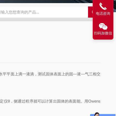
500C PRO视频旋转滴界面张力仪
FST200A全自动表面张力仪
电话咨询
扫码加微信
水平平面上滴一液滴，测试固体表面上的固—液—气三相交
定仪θ，侧通过程序就可以计算出固体的表面能。用Owens