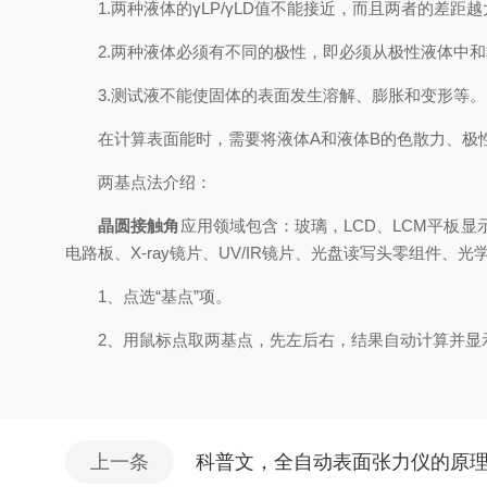
1.两种液体的γLP/γLD值不能接近，而且两者的差距
2.两种液体必须有不同的极性，即必须从极性液体中和
3.测试液不能使固体的表面发生溶解、膨胀和变形等。
在计算表面能时，需要将液体A和液体B的色散力、极性力
两基点法介绍：
晶圆接触角
应用领域包含：玻璃，LCD、LCM平板显示
电路板、X-ray镜片、UV/IR镜片、光盘读写头零组件、
1、点选“基点”项。
2、用鼠标点取两基点，先左后右，结果自动计算并显示
上一条
科普文，全自动表面张力仪的原