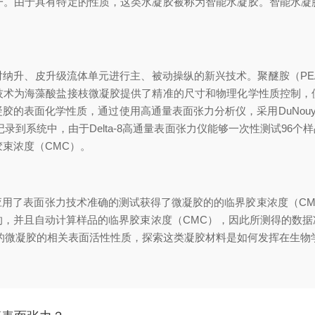
一。由于具有特定的性质，这类水凝胶被称为智能水凝胶。智能水凝
、皮升级流体单元进行主、被动操纵的新兴技术。聚醚胺（PEA）
技术为海藻酸盐接枝微凝胶提供了精准的尺寸和物理化学性质控制，
的表面化学性质，通过使用高通量表面张力分析仪，采用DuNouy-
录到系统中，由于Delta-8高通量表面张力仪能够一次性测试96
胶束浓度（CMC）。
了表面张力技术准确的测试获得了微凝胶的的临界胶束浓度（CM
的，并且自动计算样品的临界胶束浓度（CMC），因此所测得的数
的微凝胶的相关表面活性性质，探索这类凝胶材料是如何发挥在生物