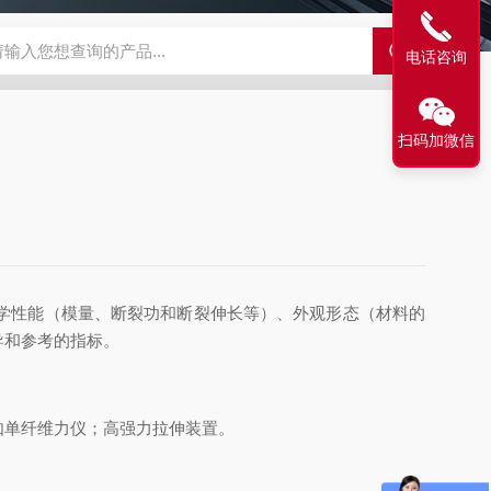
500C PRO视频旋转滴界面张力仪
FST200A全自动表面张力仪
电话咨询
扫码加微信
学性能（模量、断裂功和断裂伸长等）、外观形态（材料的
导和参考的指标。
单纤维力仪；高强力拉伸装置。