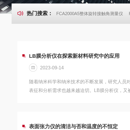
热门搜索：
FCA2000A5整体旋转接触角测量仪
LB膜分析仪在探索新材料研究中的应用
2023-09-14
随着纳米科学和纳米技术的不断发展，研究人员
表征和分析需求也越来越迫切。LB膜分析仪，又
的纳米分析仪器，能够提供高分辨率和高灵敏度的
是一种用于研究纳米薄膜的表面性质和结构的仪器。它
Blodgett（LB）膜技术，通过将有机物质或无
中，形成单分子膜，然后将膜转移到固体基板上
表面张力仪的清洁与否和温度的不恒定