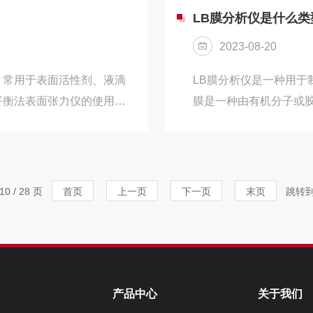
传感器表面形成较大的接触
准备好校准用的标准液
LB膜分析仪是什么类
持传感器表面的清洁可以减
仪器：使用适当的清洁
2023-08-20
染。检查电源：确保电..
，常用于表面活性剂、液滴
LB膜分析仪是一种用于制备和
平衡法表面张力仪的使用方
膜是一种由有机分子或
仪放在平稳的台面上，并确
应用于表面科学、界面
试验液，在实验前进行预处
通过两个基本步骤来制备LB
作，电源和连接线是否连接
制备。Langmuir
行校准操作。校准通常包括
子或微粒自组织形成单层或
0 / 28 页
首页
上一页
下一页
末页
跳转
校准操作。调节灯源亮度和
慢地从水面上拉起，使平衡
产品中心
关于我们