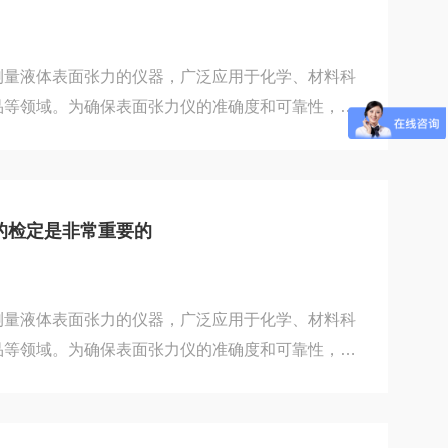
浮片长度可计算出表面压，从而可得到表面...
测量液体表面张力的仪器，广泛应用于化学、材料科
品等领域。为确保表面张力仪的准确度和可靠性，进
要的。下面是一个大致的表面张力仪检定规程，供参
检定仪器已经脱离使用状态，并处于稳定温度下。根
对仪器进行外观检查，确保没有明显的损坏或污染。
体和其他必要的辅助设备。二、校准前准备工作清洁
的检定是非常重要的
剂和软布清洁仪器的传感器，确保其表面干净无污
.
测量液体表面张力的仪器，广泛应用于化学、材料科
品等领域。为确保表面张力仪的准确度和可靠性，进
要的。下面是一个大致的表面张力仪检定规程，供参
检定仪器已经脱离使用状态，并处于稳定温度下。根
对仪器进行外观检查，确保没有明显的损坏或污染。