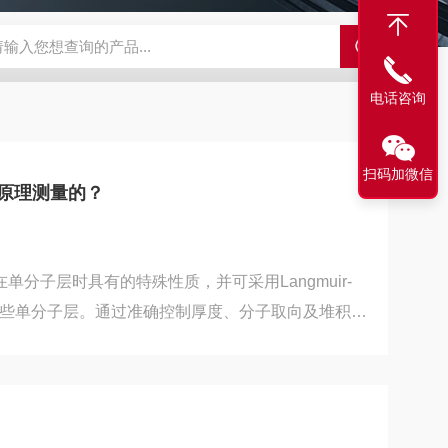
500C PRO视频旋转滴界面张力仪
FST200A全自动表面张力仪
电话咨询
扫码加微信
么原理测量的？
单分子层时具有的特殊性质，并可采用Langmuir-
转移这些单分子层。通过准确控制厚度、分子取向及堆积密
子膜。工作原理：在一定温度下将一定量成膜物质在
置测量作用于将有膜和无膜表面分开的浮片上的水平
不断改变膜的面积(压缩或者拉伸)，测得相应的作用
的成膜物质的量可计算出每个成膜物质分子所占据的