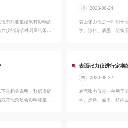
提供高分辨率和高灵敏度
面积；由相应的作用力及
2023-08-24
立但都对测量结果有影响的
表面张力仪是一种用于
张力仪的清洁对测量结果的
学、涂料、油墨、纺织
。仪器的清洁程度对测量结
行定期的检定是非常重
污染物影响：仪器传感器表
考。一、仪器准备确保
会改变液体与传感器之间的
据仪器的使用说明书，
次测量前，应确保传感器和
准备好校准用的标准液
?
表面张力仪进行定期
器表面的污垢会使液体在传
仪器：使用适当的清洁
2023-08-22
染。检查电源：确保电..
以下是相关说明：数据准确
表面张力仪是一种用于
脂或其他杂质会影响测量的
学、涂料、油墨、纺织
接触情况，导致测量结果偏
行定期的检定是非常重
测量槽的表面干净无污染。
考。一、仪器准备确保
体表面产生的张力来测定表
据仪器的使用说明书，