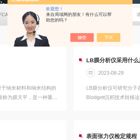
欢迎您！
FCA2000B接触角测量仪（测量液晶屏款）
来自局域网的朋友！有什么可以帮
动态表面张力仪
TX
助您的吗？
LB膜分析仪采用什
2023-08-29
对于纳米材料和纳米结构的
LB膜分析仪可研究分子在
被称为膜天平，是一种重要
Blodgett沉积技术
表征和测量。LB膜分析仪
度可制备单层或多层分
基于Langmuir-
液面上铺展，用测力装
机物质溶解在表面活性剂溶液
力，同时测量膜的面积；
进行测量和分析。该仪器通
力；由膜的面积和加入
表面张力仪检定规程