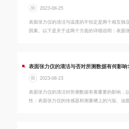
常由浸没槽、脱水装置和测量系统等组成，能够
2023-08-25
的...
表面张力仪的清洁与温度的不恒定是两个相互独
因素。以下是关于这两个方面的详细说明：表面
影响：表面张力仪通常用于测量液体的表面张力
果具有重要影响，主要体现在以下几个方面：a.
面或测量槽的污染物（如灰尘、油脂、杂质等）
接触情况，导致测量结果产生误差。因此，在每
表面张力仪的清洁与否对所测数据有何影响
测量槽的表面干净无污染。b.接触角问题：传感
2023-08-23
感器表面形成较...
表面张力仪的清洁对所测数据有着重要的影响，
性：表面张力仪的传感器和测量槽上的污垢、油
准确性。这些污垢可能改变液体与传感器之间的
差。因此，在每次测量前，都需要确保传感器和
降低表面张力：张力仪测量的基本原理是利用液