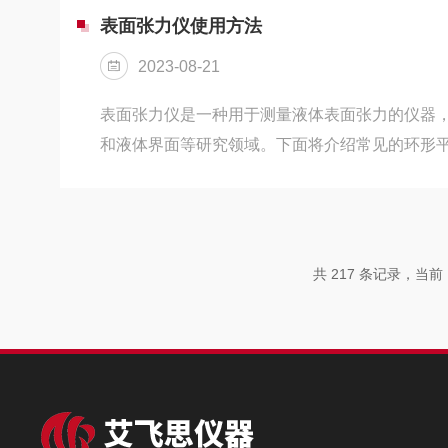
面张力。如果传感器表面有污垢，则会使液体在
表面张力仪使用方法
角，从而导致测得的表面张力值偏低。因此，保
2023-08-21
少液体与传感器之间...
表面张力仪是一种用于测量液体表面张力的仪器
和液体界面等研究领域。下面将介绍常见的环形
法，希望对你有所帮助。准备工作：将表面张力
保仪器处于水平状态。准备好所需的实验样品和
理，如去除气泡、过滤等。检查仪器是否正常工
稳固。校准和调试：打开表面张力仪软件，并进
共 217 条记录，当前 1
零点校准和干涉色带校准，根据仪器说明书进行
对比度，以确保良好...