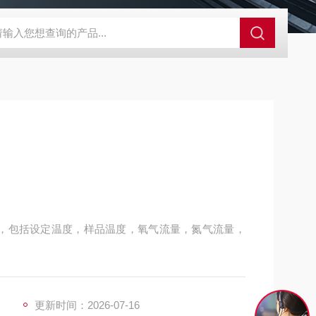
500C PRO视频旋转滴界面张力仪
FST200A全自动表面张力仪
，包括设定温度，样品温度，氧气流量，氮气流量，
断，支持自恢复连接功能。
，*避免炉体内部胶体对差热信号的污染。
更新时间：2026-07-16