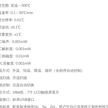
温度范围: 室温～500℃
温速率: 0.1～50℃/min
度分辨率: 0.01℃
度波动: ±0.1℃
度重复性: ±1℃
SC噪声: 0.001mW
SC解析度: 0.001mW
SC精确度: 0.01mW
SC灵敏度: 0.001mW
.控温方式: 升温、恒温、降温、循环（全程序自动控制）
曲线扫描: 升温扫描
气氛控制: 仪器自动切换
显示方式: 24bit色，7寸 LCD触摸屏显示
数据接口: 标准USB接口
参数标准: 配有标准物质(In、Sn、Zn)，用户可自行温度校正和热焓校