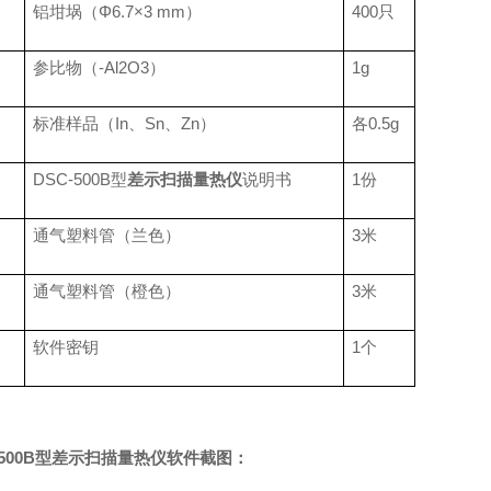
铝坩埚（Φ
6.7
×
3 mm
）
400
只
参比物（
-Al2O3
）
1g
标准样品（
In
、
Sn
、
Zn
）
各
0.5g
DSC-500B
型
差示扫描量热仪
说明书
1
份
通气塑料管（兰色）
3
米
通气塑料管（橙色）
3
米
软件密钥
1
个
500B型
差示扫描量热仪
软件截图：