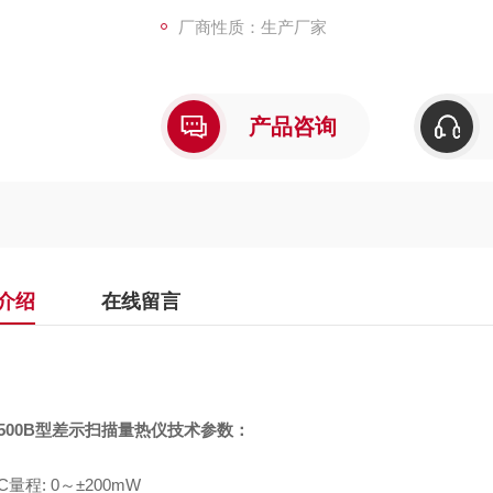
5、双温度探头，保证样品温度测量的高度重
厂商性质：生产厂家
6、数字气体质量流量计自动切换两路气流量
产品咨询
介绍
在线留言
500B型
差示扫描量热仪
技术参数：
SC量程: 0～±200mW