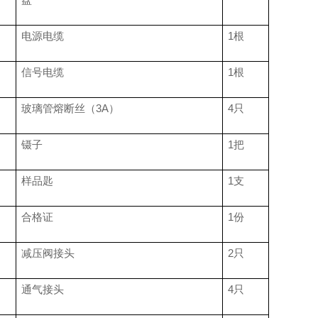
电源电缆
1
根
信号电缆
1
根
玻璃管熔断丝（
3A
）
4
只
镊子
1
把
样品匙
1
支
合格证
1
份
减压阀接头
2
只
通气接头
4
只