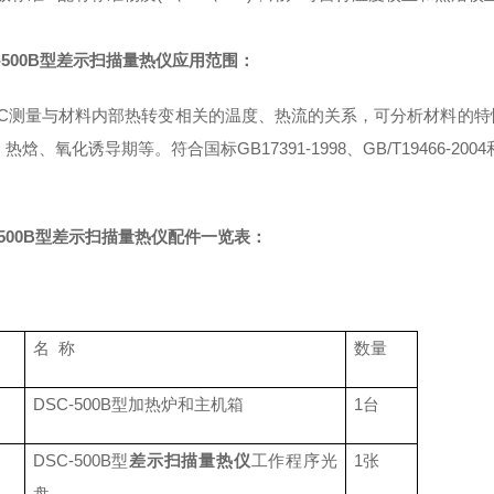
-500B型
差示扫描量热仪
应用范围：
C测量与材料内部热转变相关的温度、热流的关系，可分析材料的特
热焓、氧化诱导期等。符合国标GB17391-1998、GB/T19466-2004和I
500B型
差示扫描量热仪
配件一览表：
名
称
数量
DSC-500B
型加热炉和主机箱
1
台
DSC-500B
型
差示扫描量热仪
工作程序光
1
张
盘